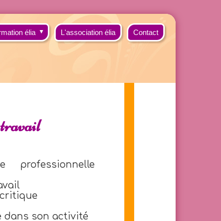
rmation élia
▼
L'association élia
Contact
travail
 professionnelle
avail
critique
e dans son activité