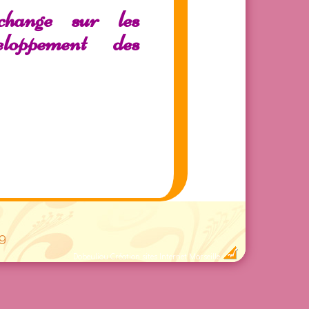
change sur les
loppement des
g
Dobeuliou
Création sites Internet Marseille