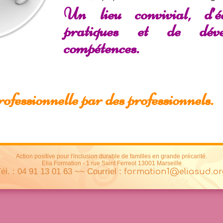
Un lieu convivial, d’é
pratiques et de déve
compétences.
fessionnelle par des professionnels.
Action positive pour l'inclusion durable de familles en grande précarité.
Elia Formation - 1 rue Saint Ferreol 13001 Marseille
él. : 04 91 13 01 63 ~~ Courriel :
formation1@eliasud.or